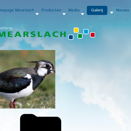
mepage
Mearslach
Producten
Media
Galerij
Nieuws 