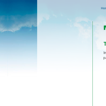
Ho
T
I
p