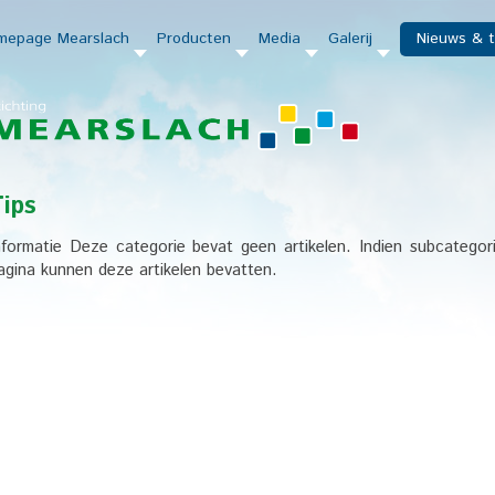
mepage
Mearslach
Producten
Media
Galerij
Nieuws & t
ips
nformatie
Deze categorie bevat geen artikelen. Indien subcatego
agina kunnen deze artikelen bevatten.