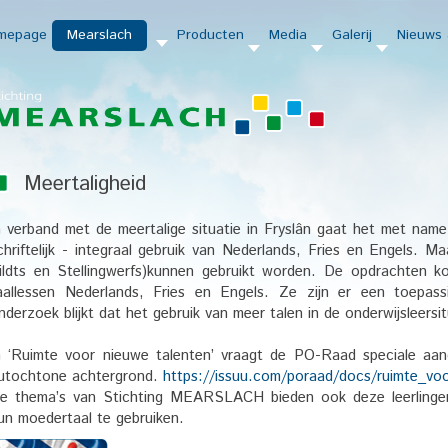
mepage
Mearslach
Producten
Media
Galerij
Nieuws 
Meertaligheid
n verband met de meertalige situatie in Fryslân gaat het met nam
chriftelijk - integraal gebruik van Nederlands, Fries en Engels. M
ildts en Stellingwerfs)kunnen gebruikt worden. De opdrachten k
aallessen Nederlands, Fries en Engels. Ze zijn er een toepass
nderzoek blijkt dat het gebruik van meer talen in de onderwijsleersit
n ‘Ruimte voor nieuwe talenten’ vraagt de PO-Raad speciale aan
utochtone achtergrond.
https://issuu.com/poraad/docs/ruimte_vo
e thema’s van Stichting MEARSLACH bieden ook deze leerlinge
un moedertaal te gebruiken.