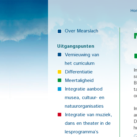
Ho
Over Mearslach
Uitgangspunten
Vernieuwing van
het curriculum
I
Differentiatie
s
Meertaligheid
B
Integratie aanbod
t
o
musea, cultuur- en
natuurorganisaties
I
Integratie van muziek,
a
D
dans en theater in de
h
lesprogramma’s