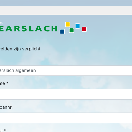
velden zijn verplicht
me *
oannr.
t *