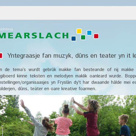
Yntegraasje fan muzyk, dûns en teater yn it
n de tema’s wurdt gebrûk makke fan besteande of nij makke l
igiboerd kinne teksten en melodyen maklik oanleard wurde. Bop
nstellingen/organisaasjes yn Fryslân dy’t har dwaande hâlde mei 
kilderjen, dûns, teäter en oare kreative foarmen.