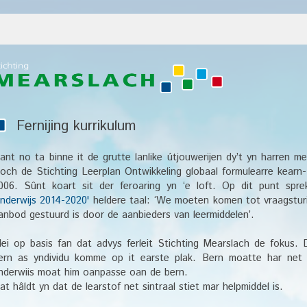
Fernijing kurrikulum
ant no ta binne it de grutte lanlike útjouwerijen dy’t yn harren 
roch de Stichting Leerplan Ontwikkeling globaal formulearre kearn
006. Sûnt koart sit der feroaring yn ‘e loft. Op dit punt sprek
nderwijs 2014-2020'
heldere taal: ‘We moeten komen tot vraagsturi
anbod gestuurd is door de aanbieders van leermiddelen’.
ei op basis fan dat advys ferleit Stichting Mearslach de fokus. 
ern as yndividu komme op it earste plak. Bern moatte har net 
nderwiis moat him oanpasse oan de bern.
at hâldt yn dat de learstof net sintraal stiet mar helpmiddel is.