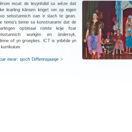
êrom moat de lesynhâld sa wêze dat
lke learling kânsen kriget om op eigen
ivo selsstannich oan ‘e slach te gean.
e tema’s binne sa konstruearre dat de
earlingen optimaal romte krije foar
elsstannich wurkjen en ûndersyk,
llinne of yn groepkes. ICT is ynbêde yn
t kurrikulum.
oar mear: sjoch Differinsjaasje
>