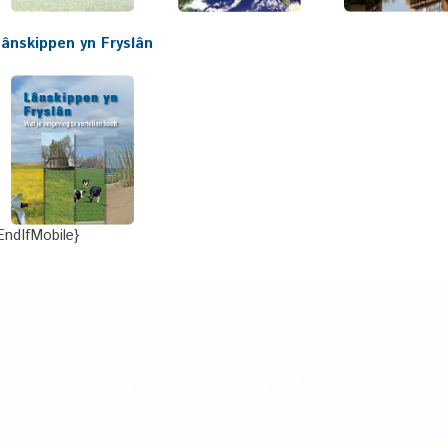
ânskippen yn Fryslân
EndIfMobile}