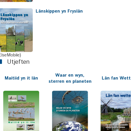
Lânskippen yn Fryslân
ElseMobile}
Utjeften
Waar en wyn,
Maitiid yn it lân
Lân fan Wett
sterren en planeten