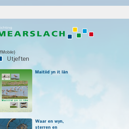
IfMobile}
Utjeften
Maitiid yn it lân
Waar en wyn,
sterren en