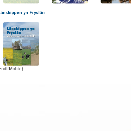
ânskippen yn Fryslân
EndIfMobile}