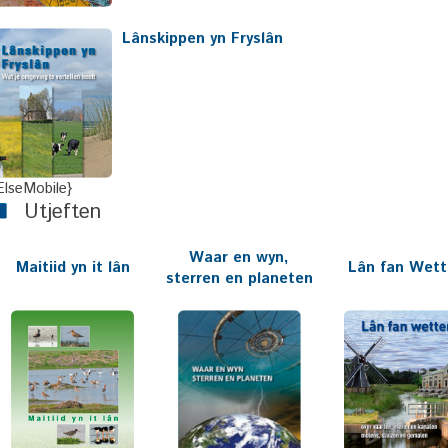
Lânskippen yn Fryslân
ElseMobile}
Utjeften
Waar en wyn,
Maitiid yn it lân
Lân fan Wett
sterren en planeten