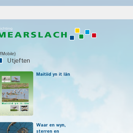
IfMobile}
Utjeften
Maitiid yn it lân
Waar en wyn,
sterren en