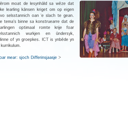
êrom moat de lesynhâld sa wêze dat
lke learling kânsen kriget om op eigen
ivo selsstannich oan ‘e slach te gean.
e tema’s binne sa konstruearre dat de
earlingen optimaal romte krije foar
elsstannich wurkjen en ûndersyk,
llinne of yn groepkes. ICT is ynbêde yn
t kurrikulum.
oar mear: sjoch Differinsjaasje
>