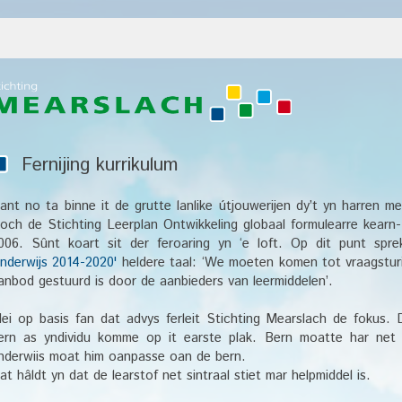
Fernijing kurrikulum
ant no ta binne it de grutte lanlike útjouwerijen dy’t yn harren 
roch de Stichting Leerplan Ontwikkeling globaal formulearre kearn
006. Sûnt koart sit der feroaring yn ‘e loft. Op dit punt sprek
nderwijs 2014-2020'
heldere taal: ‘We moeten komen tot vraagsturi
anbod gestuurd is door de aanbieders van leermiddelen’.
ei op basis fan dat advys ferleit Stichting Mearslach de fokus. 
ern as yndividu komme op it earste plak. Bern moatte har net 
nderwiis moat him oanpasse oan de bern.
at hâldt yn dat de learstof net sintraal stiet mar helpmiddel is.