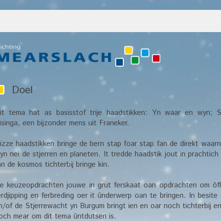
Doel
it tema hat as basisstof trije haadstikken: Yn waar en wyn; S
isinga, een bijzonder mens uit Franeker.
izze haadstikken bringe de bern stap foar stap fan de direkt waa
yn nei de stjerren en planeten. It tredde haadstik jout in prachtich
an de kosmos tichterbij bringe kin.
e keuzeopdrachten jouwe in grut ferskaat oan opdrachten om ôfhi
erdjipping en ferbreding oer it ûnderwerp oan te bringen. In besite 
n/of de Stjerrewacht yn Burgum bringt ien en oar noch tichterbij 
och mear om dit tema ûntdutsen is.